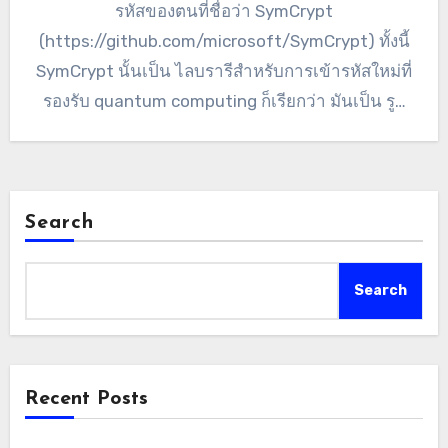
รหัสของตนที่ชื่อว่า SymCrypt
(https://github.com/microsoft/SymCrypt) ทั้งนี้
SymCrypt นั้นเป็น ไลบรารีสำหรับการเข้ารหัสใหม่ที่
รองรับ quantum computing ก็เรียกว่า มันเป็น รูป
แบบการเข้ารหัสที่จะปลอดภัย แม้ว่าต่อไป เราจะก้าว
สู่ยุคของการใช้ เควนตัมก็ตาม สำหรับอัลกอริทึมใหม่
ที่ทางไมโครซอฟต์ได้เพิ่มเข้าไปใน SymCrypt นั้น
เรียกว่า ML-KEM หรือชื่อก่อนหน้านี้ของมันคือ
Search
CRYSTALS-Kyber โดยมันเป็นหนึ่งในรูปแบบการ
เข้ารหัสที่ได้รับการรับรองจาก National Institute
Search
of Standards and…
Recent Posts